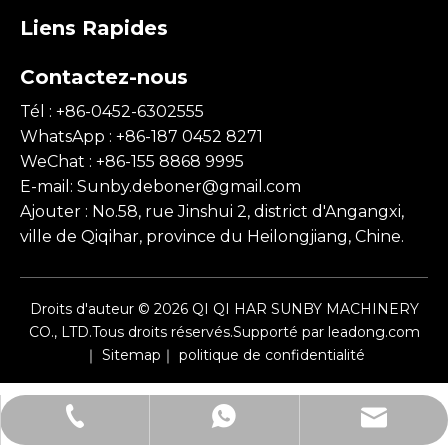
Liens Rapides
Contactez-nous
Tél : +86-0452-6302555
WhatsApp : +86-187 0452 8271
WeChat : +86-155 8868 9995
E-mail:
Sunby.deboner@gmail.com
Ajouter : No.58, rue Jinshui 2, district d'Angangxi,
ville de Qiqihar, province du Heilongjiang, Chine.
Droits d'auteur ©
2026
QI QI HAR SUNBY MACHINERY
CO., LTD.Tous droits réservés.Supporté par
leadong.com
｜
Sitemap
｜
politique de confidentialité
Sunby.deboner@gmail.com
+86-0452-6302555
+86-18704528271