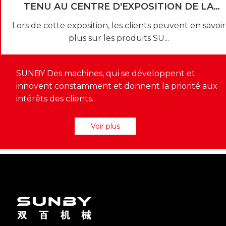
TENU AU CENTRE D'EXPOSITION DE LA
CONVENTION DE MELBOURNE DU 23 AU 26
Lors de cette exposition, les clients peuvent en savoir
JUILLET
plus sur les produits SU...
SUNBY Des machines, qui se développent et
innovent constamment et donnent la priorité aux
intérêts des clients.
Voir plus