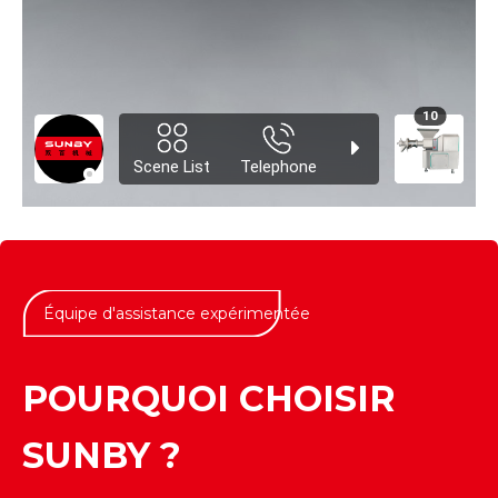
Équipe d'assistance expérimentée
POURQUOI CHOISIR
SUNBY ?