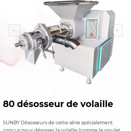
80 désosseur de volaille
SUNBY Désosseurs de cette série spécialement
S
conçus pour désosser la volaille (comme le poulet,
c